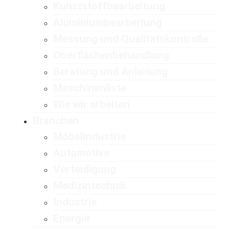
Kunststoffbearbeitung
Aluminiumbearbeitung
Messung und Qualitätskontrolle
Oberflächenbehandlung
Beratung und Anleitung
Maschinenliste
Wie wir arbeiten
Branchen
Möbelindustrie
Automotive
Verteidigung
Medizintechnik
Industrie
Energie