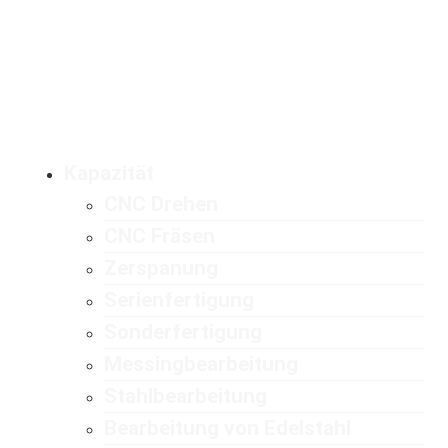
Kapazität
CNC Drehen
CNC Fräsen
Zerspanung
Serienfertigung
Sonderfertigung
Messingbearbeitung
Stahlbearbeitung
Bearbeitung von Edelstahl