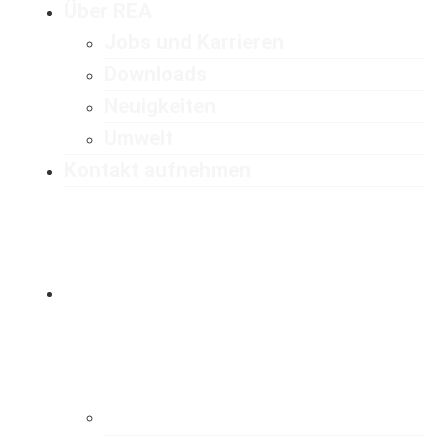
Über REA
Jobs und Karrieren
Downloads
Neuigkeiten
Umwelt
Kontakt aufnehmen